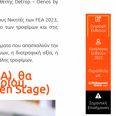
κθεσης Detrop – Oenos by
ους Νικητές των FEA 2023,
Εγγραφή
δο των τροφίμων και στις
Εκθετών
θέματα που απασχολούν την
Κατάλογος
ων, η διατροφική αξία, η
Εκθετών
2025
τάλης τροφίμων.
Παράλληλα
A), θα
με:
ρίου,
en Stage)
Σημαντική
Επισήμανση