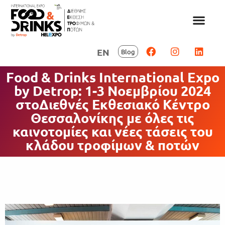
EN
Blog
Food & Drinks International Expo
by Detrop: 1-3 Νοεμβρίου 2024
στοΔιεθνές Εκθεσιακό Κέντρο
Θεσσαλονίκης με όλες τις
καινοτομίες και νέες τάσεις του
κλάδου τροφίμων & ποτών