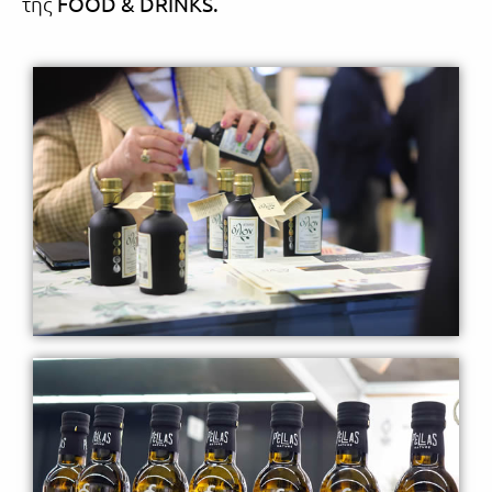
της
FOOD & DRINKS.